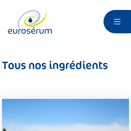
Aller au contenu principal
Euroserum : Ingrédients laitiers | Dairy ingredients | 乳制品原料
Tous nos ingrédients