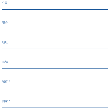
公司
职务
地址
邮编
城市 *
国家 *