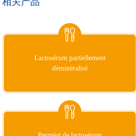
相关产品
Lactosérum partiellement
déminéralisé
Perméat de lactosérum