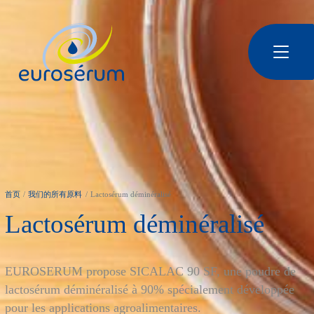
跳转到主要内容
Euroserum : Ingrédients laitiers | Dairy ingredients | 乳制品原料
首页
我们的所有原料
Lactosérum déminéralisé
Lactosérum déminéralisé
EUROSERUM propose SICALAC 90 SF, une poudre de
lactosérum déminéralisé à 90% spécialement développée
pour les applications agroalimentaires.