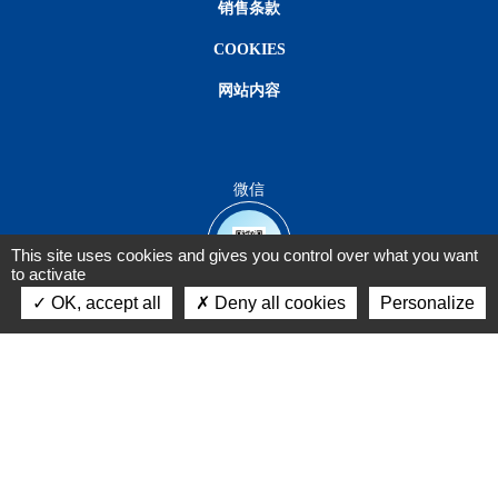
销售条款
COOKIES
网站内容
微信
This site uses cookies and gives you control over what you want
to activate
OK, accept all
Deny all cookies
Personalize
联系我们
沪ICP备2021001708号-2